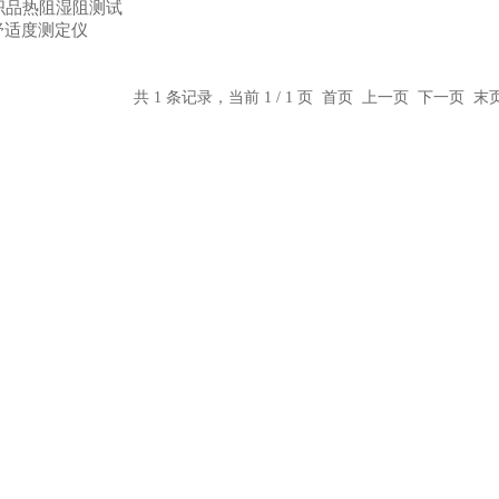
纺织品热阻湿阻测试
舒适度测定仪
共 1 条记录，当前 1 / 1 页 首页 上一页 下一页 