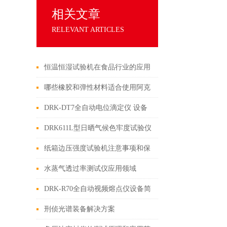
相关文章
RELEVANT ARTICLES
恒温恒湿试验机在食品行业的应用
哪些橡胶和弹性材料适合使用阿克
隆磨耗机进行测试？
DRK-DT7全自动电位滴定仪 设备
介绍
DRK611L型日晒气候色牢度试验仪
设备介绍
纸箱边压强度试验机注意事项和保
养
水蒸气透过率测试仪应用领域
DRK-R70全自动视频熔点仪设备简
介
刑侦光谱装备解决方案