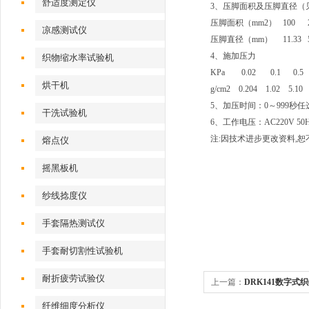
舒适度测定仪
3、压脚面积及压脚直径（
压脚面积（mm2） 100 2000
凉感测试仪
压脚直径（mm） 11.33 50.
4、施加压力
织物缩水率试验机
KPa 0.02 0.1 0
烘干机
g/cm2 0.204 1.02 5.10 
5、加压时间：0～999秒任
干洗试验机
6、工作电压：AC220V 50H
注:因技术进步更改资料,
熔点仪
摇黑板机
纱线捻度仪
手套隔热测试仪
手套耐切割性试验机
耐折疲劳试验仪
上一篇：
DRK141数字式
家
纤维细度分析仪