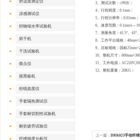
舒适度测定仪
3、测试次数：≤99次；
4、行程精度：0.1mm；
凉感测试仪
5、行程分辨率：0.01mm；
6、速度范围：0.1mm/s～10
织物缩水率试验机
7、测量角度：41.5°、43°、
烘干机
8、工作平台规格：40mm×2
9、压板规格：国标25mm×25
干洗试验机
10、整机尺寸：600mm×30
11、工作电源：AC220V,50
熔点仪
12、整机重量：20KG；
摇黑板机
纱线捻度仪
手套隔热测试仪
手套耐切割性试验机
耐折疲劳试验仪
上一篇：
DRK023手动纤
纤维细度分析仪