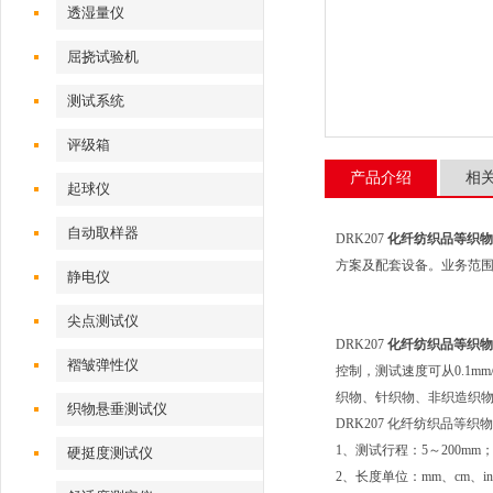
透湿量仪
屈挠试验机
测试系统
评级箱
产品介绍
相
起球仪
自动取样器
DRK207
化纤纺织品等织物
方案及配套设备。业务范
静电仪
尖点测试仪
DRK207
化纤纺织品等织物
褶皱弹性仪
控制，测试速度可从0.1mm/s
织物、针织物、非织造织
织物悬垂测试仪
DRK207 化纤纺织品等
1、测试行程：5～200mm
硬挺度测试仪
2、长度单位：mm、cm、i