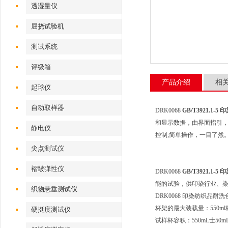
透湿量仪
屈挠试验机
测试系统
评级箱
产品介绍
相
起球仪
自动取样器
DRK0068
GB/T3921.1
和显示数据，由界面指引，
静电仪
控制;简单操作，一目了然
尖点测试仪
褶皱弹性仪
DRK0068
GB/T3921.1
能的试验，供印染行业、
织物悬垂测试仪
DRK0068 印染纺织品
杯架的最大装载量：550ml
硬挺度测试仪
试样杯容积：550mL士50mL