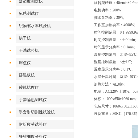
舒适度测定仪
旋转架转速：40r/min±2r/min
电机功率：200W;
凉感测试仪
排水泵功率：30W;
工作室加热功率：4000W;
织物缩水率试验机
时间控制范围：0.1-9999.9mi
烘干机
时间控制误差：<士0.lmin;
时间显示分辨率：0. lmin;
干洗试验机
温度控制范围：水温~95℃;
温度控制误差：<士1℃;
熔点仪
温度显示分辨率：0.1℃;
摇黑板机
水温升温时间：室温~40℃:≤10m
加热方法：电加热;
纱线捻度仪
电源：AC220V士10%、50H
体积：1000x650x1060 mm;
手套隔热测试仪
包装尺寸：1060x750x1160 
手套耐切割性试验机
设备重量：80KG（176.3磅
耐折疲劳试验仪
纤维细度分析仪