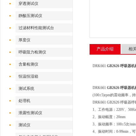
穿透测试仪
静酸压测试仪
过滤材料性能测试台
厚度仪
产品介绍
相
呼吸阻力检测仪
含量检测仪
DRK661
GB2626 呼吸
恒温恒湿箱
DRK661
GB2626 呼吸
测试系统
(100±5)rpm的震动
处理机
DRK661 GB2626 
1、工作电源：220V、50Hz
泄露性测试仪
2、振动幅度：20mm
3、振动频率：100±5次/min
测试仪
4、振动时间：0-99min，