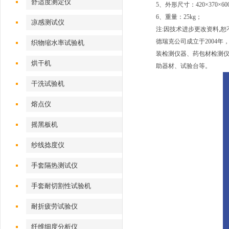
舒适度测定仪
5、外形尺寸：420×370×60
6、重量：25kg；
凉感测试仪
注:因技术进步更改资料,
德瑞克公司成立于2004
织物缩水率试验机
装检测仪器、药包材检测仪
烘干机
助器材、试验台等。
干洗试验机
熔点仪
摇黑板机
纱线捻度仪
手套隔热测试仪
手套耐切割性试验机
耐折疲劳试验仪
纤维细度分析仪