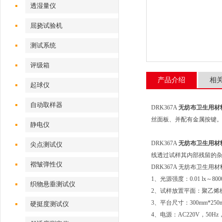
透湿量仪
屈挠试验机
测试系统
评级箱
产品介绍
相
起球仪
自动取样器
DRK367A
无纺布卫生用材
丝面板、并配有金属按键
静电仪
DRK367A
无纺布卫生用材
尖点测试仪
线透过试样其内部残留的
褶皱弹性仪
DRK367A 无纺布卫生
1、光源强度：0.01 lx～8000
织物悬垂测试仪
2、试样放置平面：聚乙烯
3、平台尺寸：300mm*250
硬挺度测试仪
4、电源：AC220V，50Hz