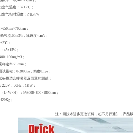
:15次/min (可调)；
气温度：37±2℃；
空气相对湿度：Z低95%；
×650mm×700mm；
气流:60m3/h，线速度4cm/s；
±2℃；
45±15%；
0±100mg/m3；
样速率:2L/min；
量程：0-2000pa，精度0.1pa；
试头模适合呼吸器及面罩的测试；
220V，50Hz，1KW；
L×W×H）：约3600×800×1800mm；
420Kg；
注：因技术进步更改资料，恕不另行通知，产品