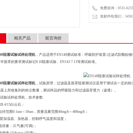
免费咨询：0531-6233
发邮件给我们：3456399
相关产品
留言询价
149阻塞试验试样处理机
，产品适用于EN149测试标准：呼吸防护装置-过滤式防颗粒物半面罩
面罩的要求测试标记8.10阻塞试验、EN143 7.13等测试标准。
149阻塞试验试样处理机
，试验原理：过滤器及面罩阻塞测试仪是用于测试在一定的粉
滤器上所收集到的粉尘数量，测试样品的呼吸阻力和过滤器穿透力（渗透）。
阻塞试验试样处理机，技术参数:
B 4/15白云石；
范围0.1um～10um，质量流量范围40mg/h～400mg/h；
内置加湿器、加热器，控制呼气温度和湿度；
量：2L气量(可调)；