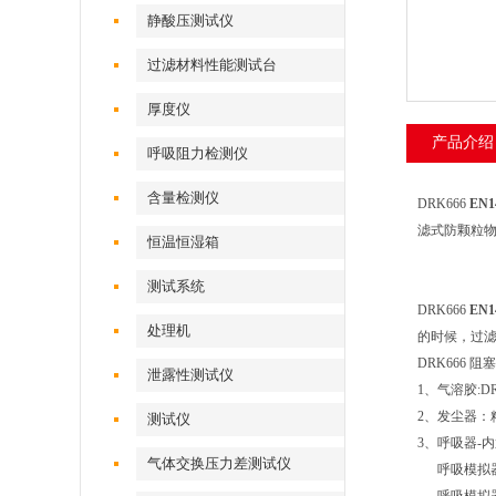
静酸压测试仪
过滤材料性能测试台
厚度仪
产品介绍
呼吸阻力检测仪
含量检测仪
DRK666
EN
滤式防颗粒物半
恒温恒湿箱
测试系统
DRK666
EN
处理机
的时候，过
DRK666 
泄露性测试仪
1、气溶胶:DR
2、发尘器：粒径
测试仪
3、呼吸器-
气体交换压力差测试仪
呼吸模拟器排