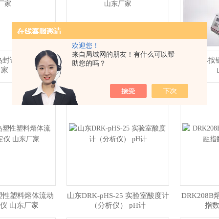
欢迎您！
来自局域网的朋友！有什么可以帮
屏热封试验仪 山东厂
DRK133触屏五点热封试验仪 山
DRK134
助您的吗？
家
东厂家
热塑性塑料熔体流动
山东​DRK-pHS-25 实验室酸度计
DRK208
仪 山东厂家
（分析仪） pH计
指数